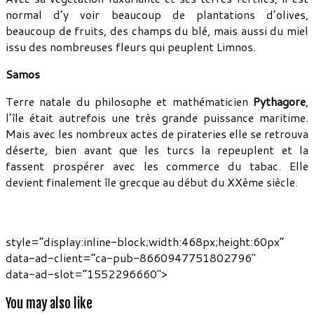
normal d’y voir beaucoup de plantations d’olives,
beaucoup de fruits, des champs du blé, mais aussi du miel
issu des nombreuses fleurs qui peuplent Limnos.
Samos
Terre natale du philosophe et mathématicien
Pythagore
,
l’île était autrefois une très grande puissance maritime.
Mais avec les nombreux actes de pirateries elle se retrouva
déserte, bien avant que les turcs la repeuplent et la
fassent prospérer avec les commerce du tabac. Elle
devient finalement île grecque au début du XXème siècle.
style=”display:inline-block;width:468px;height:60px”
data-ad-client=”ca-pub-8660947751802796″
data-ad-slot=”1552296660″>
You may also like