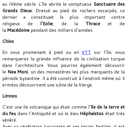
au IVème siècle. L’île abrite le somptueux
Sanctuaire des
Grands Dieux
. Dressé au pied de rochers escarpés, ce
dernier a constituait le plus important
centre
religieux
de
l’Eolie
, de la
Thrace
et de
la
Macédoine
pendant des milliers d’années.
Chios
En vous promenant à pied ou en
VTT
sur l’île, vous
remarquerez la grande influence de la civilisation turque
dans l’architecture. Vous pourrez également découvrir
le
Nea Moni
, un des monastères les plus marquants de la
période byzantine. Il a été construit à l’endroit même où 3
ermites découvrirent une icône de la Vierge.
Limnos
C’est une île volcanique qui était comme l’
île de la terre et
du feu
dans l’Antiquité et où le dieu
Héphaïstos
était très
vénéré.
Avec sa végétation luxuriante et ses terres fertiles, il est